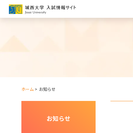
グ
本
フ
ロ
文
ッ
ー
へ
タ
バ
ー
ル
へ
ナ
ビ
ゲ
ー
シ
ョ
ン
ホーム
>
お知らせ
へ
お知らせ