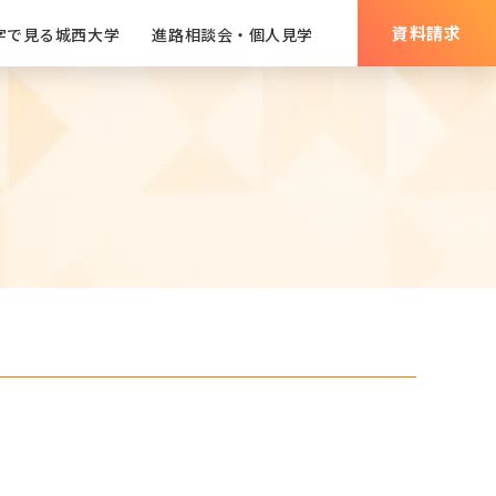
資料請求
字で⾒る城⻄⼤学
進路相談会・個⼈⾒学