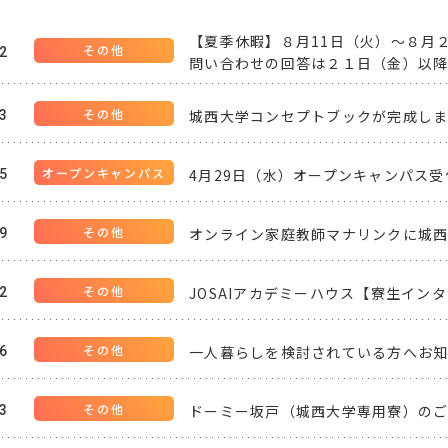
【夏季休暇】８月11日（火）～８月
22
問い合わせの回答は２１日（金）以
城西大学コンセプトブックが完成し
03
4月29日（水）オープンキャンパス
25
オンライン家庭教師マナリンクに城
29
JOSAIアカデミーハウス【寮生イン
12
一人暮らしを検討されている方へお
16
ドーミー坂戸（城西大学専用寮）の
13